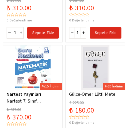
₺ 387.00
₺ 387.00
Yeni Maarif Modele
Yeni Maarif Modele
₺ 310.00
₺ 310.00
Uygun
Uygun
0 Değerlendirme
0 Değerlendirme
Sepete Ekle
Sepete Ekle
%15 İndirim
%20 İndirim
Nartest Yayınları
Gülce-Ömer Lütfi Mete
Nartest 7. Sınıf
₺ 225.00
Matematik Soru Hazinesi
₺ 180.00
₺ 437.00
₺ 370.00
0 Değerlendirme