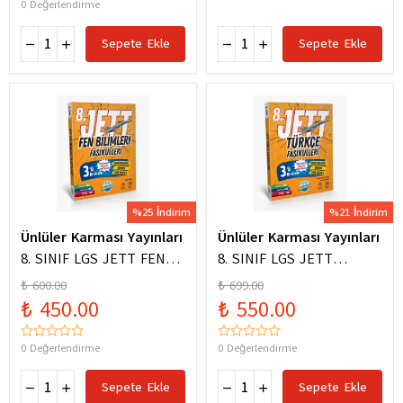
0 Değerlendirme
Sepete Ekle
Sepete Ekle
%25 İndirim
%21 İndirim
Ünlüler Karması Yayınları
Ünlüler Karması Yayınları
8. SINIF LGS JETT FEN
8. SINIF LGS JETT
BİLİMLERİ FASİKÜLLERİ
TÜRKÇE FASİKÜLLERİ
₺ 600.00
₺ 699.00
₺ 450.00
₺ 550.00
0 Değerlendirme
0 Değerlendirme
Sepete Ekle
Sepete Ekle