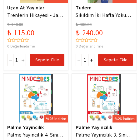
Uçan At Yayınları
Tudem
Trenlerin Hikayesi - Jane
Sıkıldım İki Hafta Yokum
Bingham
Pelin Güneş
₺ 140.00
₺ 300.00
₺ 115.00
₺ 240.00
0 Değerlendirme
0 Değerlendirme
Sepete Ekle
Sepete Ekle
%26 İndirim
%26 İndirim
Palme Yayıncılık
Palme Yayıncılık
Palme Yayıncılık 4. Sınıf
Palme Yayıncılık 3. Sınıf