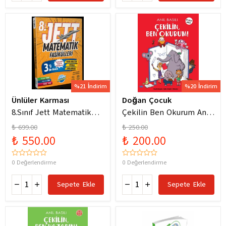
%21 İndirim
%20 İndirim
Ünlüler Karması
Doğan Çocuk
8.Sınıf Jett Matematik
Çekilin Ben Okurum Anıl
Fasiküller Soru Bankası /
Basılı Eğlenceli
₺ 699.00
₺ 250.00
Kolektif / Ünlüler
Hikayeler
₺ 550.00
₺ 200.00
Karması / 9786256529786
0 Değerlendirme
0 Değerlendirme
Sepete Ekle
Sepete Ekle