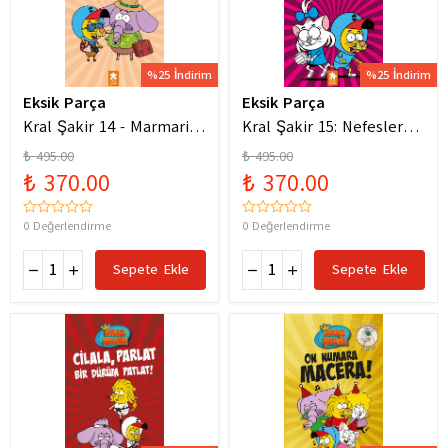
%25 İndirim
%25 İndirim
Eksik Parça
Eksik Parça
Kral Şakir 14 - Marmaris
Kral Şakir 15: Nefesler
Bodrum Denizde Mor Bir
Tutuldu Heyecan Dorukta
₺ 495.00
₺ 495.00
Hortum
₺ 370.00
₺ 370.00
0 Değerlendirme
0 Değerlendirme
Sepete Ekle
Sepete Ekle