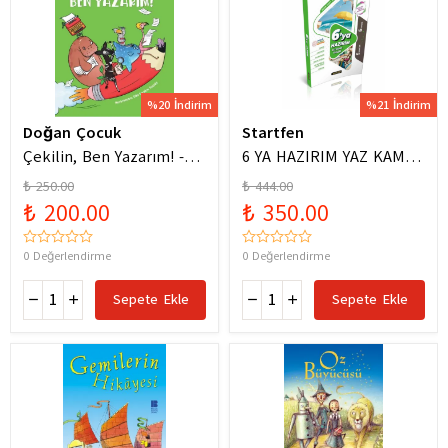
%20 İndirim
%21 İndirim
Doğan Çocuk
Startfen
Çekilin, Ben Yazarım! -
6 YA HAZIRIM YAZ KAMPI
Anıl Basılı
FÖYLERİ
₺ 250.00
₺ 444.00
₺ 200.00
₺ 350.00
0 Değerlendirme
0 Değerlendirme
Sepete Ekle
Sepete Ekle