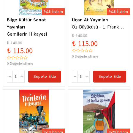
%18 İndirim
%18 İndirim
Bilge Kültür Sanat
Uçan At Yayınları
Yayınları
Oz Büyücüsü - L. Frank
Gemilerin Hikayesi
Baum
₺ 140.00
₺ 115.00
₺ 140.00
₺ 115.00
0 Değerlendirme
0 Değerlendirme
Sepete Ekle
Sepete Ekle
%18 İndirim
%20 İndirim