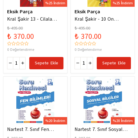
%25 İndirim
%25 İndirim
Eksik Parça
Eksik Parça
Kral Şakir 13 - Cilala
Kral Şakir - 10 On
Parlat Bir Dürüm Patlat!
Numara Macera Ciltli
₺ 495.00
₺ 495.00
₺ 370.00
₺ 370.00
0 Değerlendirme
0 Değerlendirme
Sepete Ekle
Sepete Ekle
%20 İndirim
%20 İndirim
Nartest 7. Sınıf Fen
Nartest 7. Sınıf Sosyal
Bilimleri Soru Hazinesi
Bilgiler Soru Hazinesi