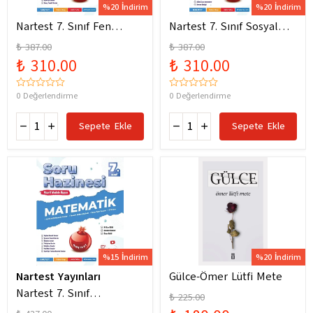
%20 İndirim
%20 İndirim
Nartest 7. Sınıf Fen
Nartest 7. Sınıf Sosyal
Bilimleri Soru Hazinesi
Bilgiler Soru Hazinesi
₺ 387.00
₺ 387.00
Yeni Maarif Modele
Yeni Maarif Modele
₺ 310.00
₺ 310.00
Uygun
Uygun
0 Değerlendirme
0 Değerlendirme
Sepete Ekle
Sepete Ekle
%15 İndirim
%20 İndirim
Nartest Yayınları
Gülce-Ömer Lütfi Mete
Nartest 7. Sınıf
₺ 225.00
Matematik Soru Hazinesi