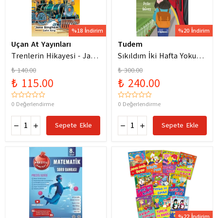
%18 İndirim
%20 İndirim
Uçan At Yayınları
Tudem
Trenlerin Hikayesi - Jane
Sıkıldım İki Hafta Yokum
Bingham
Pelin Güneş
₺ 140.00
₺ 300.00
₺ 115.00
₺ 240.00
0 Değerlendirme
0 Değerlendirme
Sepete Ekle
Sepete Ekle
%22 İndirim