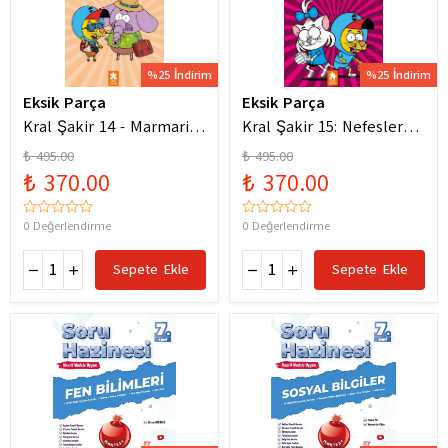
%25 İndirim
%25 İndirim
Eksik Parça
Eksik Parça
Kral Şakir 14 - Marmaris
Kral Şakir 15: Nefesler
Bodrum Denizde Mor Bir
Tutuldu Heyecan Dorukta
₺ 495.00
₺ 495.00
Hortum
₺ 370.00
₺ 370.00
0 Değerlendirme
0 Değerlendirme
Sepete Ekle
Sepete Ekle