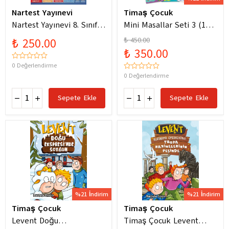
Nartest Yayınevi
Timaş Çocuk
Nartest Yayınevi 8. Sınıf
Mini Masallar Seti 3 (10
Matematik Prestij Soru
Kitap) - Nalan Aktaş
₺ 250.00
₺ 450.00
Bankası
Sönmez
₺ 350.00
0 Değerlendirme
0 Değerlendirme
Sepete Ekle
Sepete Ekle
%21 İndirim
%21 İndirim
Timaş Çocuk
Timaş Çocuk
Levent Doğu
Timaş Çocuk Levent