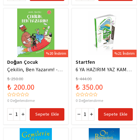
%20 İndirim
%21 İndirim
Doğan Çocuk
Startfen
Çekilin, Ben Yazarım! -
6 YA HAZIRIM YAZ KAMPI
Anıl Basılı
FÖYLERİ
₺ 250.00
₺ 444.00
₺ 200.00
₺ 350.00
0 Değerlendirme
0 Değerlendirme
Sepete Ekle
Sepete Ekle