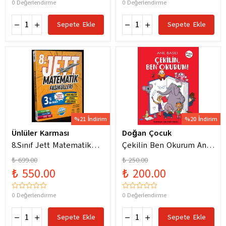
0 Değerlendirme
0 Değerlendirme
Sepete Ekle
Sepete Ekle
%21 İndirim
%20 İndirim
Ünlüler Karması
Doğan Çocuk
8.Sınıf Jett Matematik
Çekilin Ben Okurum Anıl
Fasiküller Soru Bankası /
Basılı Eğlenceli
₺ 699.00
₺ 250.00
Kolektif / Ünlüler
Hikayeler
₺ 550.00
₺ 200.00
Karması / 9786256529786
0 Değerlendirme
0 Değerlendirme
Sepete Ekle
Sepete Ekle