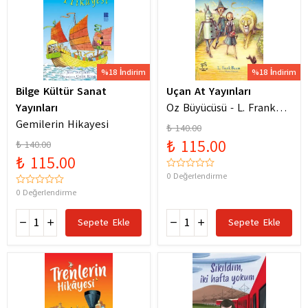
%18 İndirim
%18 İndirim
Bilge Kültür Sanat
Uçan At Yayınları
Yayınları
Oz Büyücüsü - L. Frank
Gemilerin Hikayesi
Baum
₺ 140.00
₺ 115.00
₺ 140.00
₺ 115.00
0 Değerlendirme
0 Değerlendirme
Sepete Ekle
Sepete Ekle