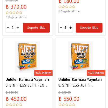
₺ 180.00
₺ 437.00
₺ 370.00
0 Değerlendirme
0 Değerlendirme
Sepete Ekle
Sepete Ekle
%25 İndirim
%21 İndirim
Ünlüler Karması Yayınları
Ünlüler Karması Yayınları
8. SINIF LGS JETT FEN
8. SINIF LGS JETT
BİLİMLERİ FASİKÜLLERİ
TÜRKÇE FASİKÜLLERİ
₺ 600.00
₺ 699.00
₺ 450.00
₺ 550.00