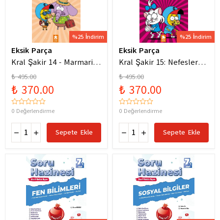
%25 İndirim
%25 İndirim
Eksik Parça
Eksik Parça
Kral Şakir 14 - Marmaris
Kral Şakir 15: Nefesler
Bodrum Denizde Mor Bir
Tutuldu Heyecan Dorukta
₺ 495.00
₺ 495.00
Hortum
₺ 370.00
₺ 370.00
0 Değerlendirme
0 Değerlendirme
Sepete Ekle
Sepete Ekle