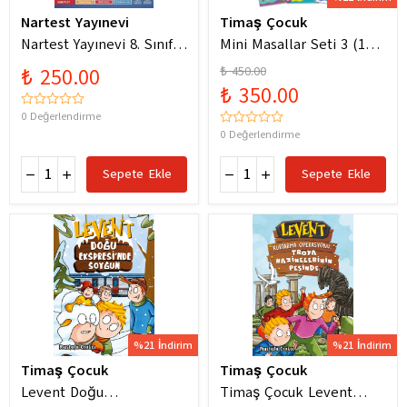
Nartest Yayınevi
Timaş Çocuk
Nartest Yayınevi 8. Sınıf
Mini Masallar Seti 3 (10
Matematik Prestij Soru
Kitap) - Nalan Aktaş
₺ 250.00
₺ 450.00
Bankası
Sönmez
₺ 350.00
0 Değerlendirme
0 Değerlendirme
Sepete Ekle
Sepete Ekle
%21 İndirim
%21 İndirim
Timaş Çocuk
Timaş Çocuk
Levent Doğu
Timaş Çocuk Levent