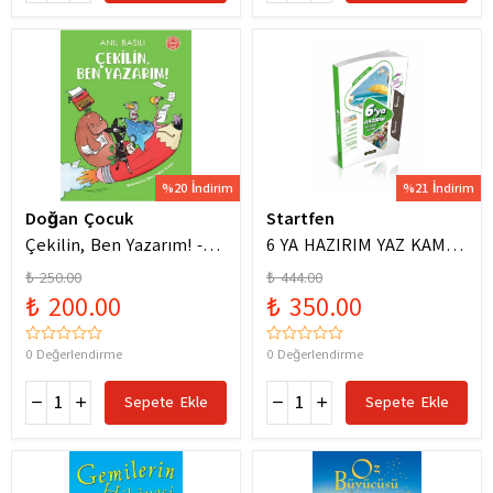
%20 İndirim
%21 İndirim
Doğan Çocuk
Startfen
Çekilin, Ben Yazarım! -
6 YA HAZIRIM YAZ KAMPI
Anıl Basılı
FÖYLERİ
₺ 250.00
₺ 444.00
₺ 200.00
₺ 350.00
0 Değerlendirme
0 Değerlendirme
Sepete Ekle
Sepete Ekle