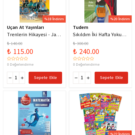
%18 İndirim
%20 İndirim
Uçan At Yayınları
Tudem
Trenlerin Hikayesi - Jane
Sıkıldım İki Hafta Yokum
Bingham
Pelin Güneş
₺ 140.00
₺ 300.00
₺ 115.00
₺ 240.00
0 Değerlendirme
0 Değerlendirme
Sepete Ekle
Sepete Ekle
%22 İndirim