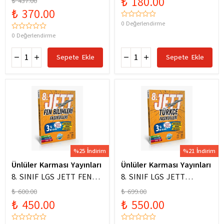
₺ 180.00
₺ 437.00
₺ 370.00
0 Değerlendirme
0 Değerlendirme
Sepete Ekle
Sepete Ekle
%25 İndirim
%21 İndirim
Ünlüler Karması Yayınları
Ünlüler Karması Yayınları
8. SINIF LGS JETT FEN
8. SINIF LGS JETT
BİLİMLERİ FASİKÜLLERİ
TÜRKÇE FASİKÜLLERİ
₺ 600.00
₺ 699.00
₺ 450.00
₺ 550.00