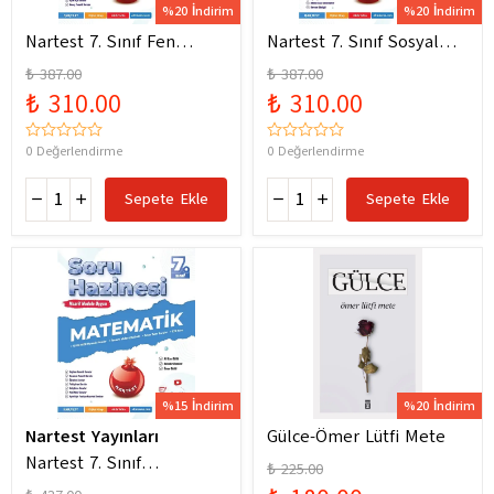
%20 İndirim
%20 İndirim
Nartest 7. Sınıf Fen
Nartest 7. Sınıf Sosyal
Bilimleri Soru Hazinesi
Bilgiler Soru Hazinesi
₺ 387.00
₺ 387.00
Yeni Maarif Modele
Yeni Maarif Modele
₺ 310.00
₺ 310.00
Uygun
Uygun
0 Değerlendirme
0 Değerlendirme
Sepete Ekle
Sepete Ekle
%15 İndirim
%20 İndirim
Nartest Yayınları
Gülce-Ömer Lütfi Mete
Nartest 7. Sınıf
₺ 225.00
Matematik Soru Hazinesi