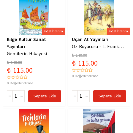
%18 İndirim
%18 İndirim
Bilge Kültür Sanat
Uçan At Yayınları
Yayınları
Oz Büyücüsü - L. Frank
Gemilerin Hikayesi
Baum
₺ 140.00
₺ 115.00
₺ 140.00
₺ 115.00
0 Değerlendirme
0 Değerlendirme
Sepete Ekle
Sepete Ekle