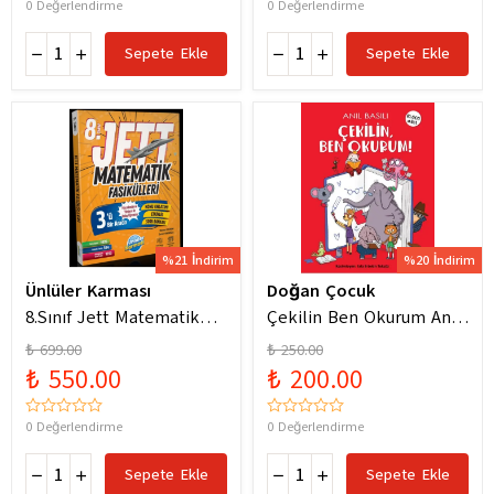
0 Değerlendirme
0 Değerlendirme
Sepete Ekle
Sepete Ekle
%21 İndirim
%20 İndirim
Ünlüler Karması
Doğan Çocuk
8.Sınıf Jett Matematik
Çekilin Ben Okurum Anıl
Fasiküller Soru Bankası /
Basılı Eğlenceli
₺ 699.00
₺ 250.00
Kolektif / Ünlüler
Hikayeler
₺ 550.00
₺ 200.00
Karması / 9786256529786
0 Değerlendirme
0 Değerlendirme
Sepete Ekle
Sepete Ekle