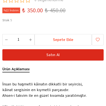
0 Değerlendirme
₺ 350.00
₺ 450.00
%22 İndirim
Stok
5
Sepete Ekle
Satın Al
Ürün Açıklaması
İnsan bu haşmetli kâinatın dikkatli bir seyircisi,
kâinat sergisinin en kıymetli parçasıdır.
Ahsen-i takvim ile en güzel kıvamda yaratılmıştır.