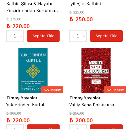
Kalbin Şifası & Hayatın
İyileştir Kalbini
Zincirlerinden Kurtulmaya
₺ 325.00
Dair İçgörüler
₺ 250.00
₺ 275.00
₺ 220.00
Sepete Ekle
Sepete Ekle
%27 İndirim
%20 İndirim
Timaş Yayınları
Timaş Yayınları
Yüklerinden Kurtul
Vahiy Sana Dokunursa
₺ 300.00
₺ 250.00
₺ 220.00
₺ 200.00