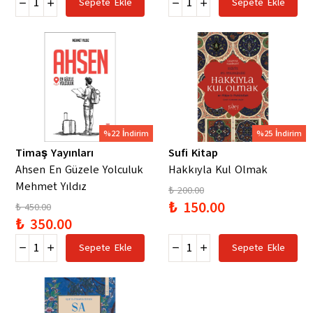
Sepete Ekle
Sepete Ekle
%22 İndirim
%25 İndirim
Timaş Yayınları
Sufi Kitap
Ahsen En Güzele Yolculuk
Hakkıyla Kul Olmak
Mehmet Yıldız
₺ 200.00
₺ 150.00
₺ 450.00
₺ 350.00
Sepete Ekle
Sepete Ekle