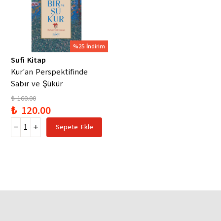
%25 İndirim
Sufi Kitap
Kur'an Perspektifinde
Sabır ve Şükür
₺ 160.00
₺ 120.00
Sepete Ekle