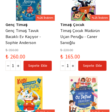
%26 İndirim
%25 İndirim
Genç Timaş
Timaş Çocuk
Genç Timaş Tavuk
Timaş Çocuk Müdürün
Bacaklı Ev Kaçıyor -
Uçan Peruğu - Caner
Sophie Anderson
Sarıoğlu
₺ 350.00
₺ 220.00
₺ 260.00
₺ 165.00
Sepete Ekle
Sepete Ekle