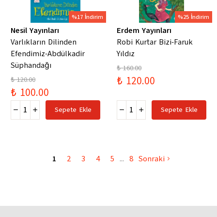
%17 İndirim
%25 İndirim
Nesil Yayınları
Erdem Yayınları
Varlıkların Dilinden
Robi Kurtar Bizi-Faruk
Efendimiz-Abdülkadir
Yıldız
Süphandağı
₺ 160.00
₺ 120.00
₺ 120.00
₺ 100.00
Sepete Ekle
Sepete Ekle
1
2
3
4
5
8
Sonraki