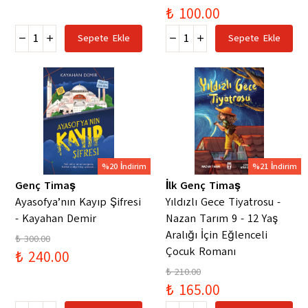
₺ 100.00
Sepete Ekle
Sepete Ekle
%20 İndirim
%21 İndirim
Genç Timaş
İlk Genç Timaş
Ayasofya’nın Kayıp Şifresi
Yıldızlı Gece Tiyatrosu -
- Kayahan Demir
Nazan Tarım 9 - 12 Yaş
Aralığı İçin Eğlenceli
₺ 300.00
Çocuk Romanı
₺ 240.00
₺ 210.00
₺ 165.00