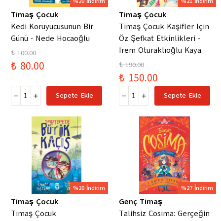
%20 İndirim
%21 İndirim
Timaş Çocuk
Timaş Çocuk
Kedi Koruyucusunun Bir
Timaş Çocuk Kaşifler Için
Günü - Nede Hocaoğlu
Öz Şefkat Etkinlikleri -
Irem Oturaklıoğlu Kaya
₺ 100.00
₺ 80.00
₺ 190.00
₺ 150.00
Sepete Ekle
Sepete Ekle
%20 İndirim
%27 İndirim
Timaş Çocuk
Genç Timaş
Timaş Çocuk
Talihsiz Cosima: Gerçeğin