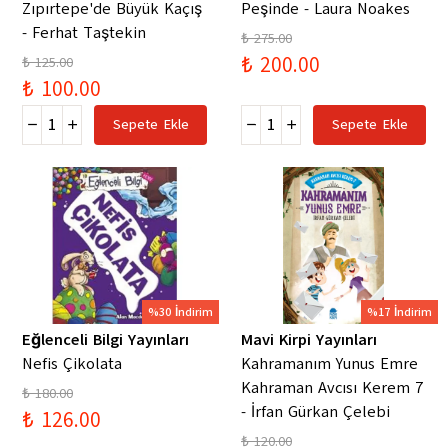
Zıpırtepe'de Büyük Kaçış
Peşinde - Laura Noakes
- Ferhat Taştekin
₺ 275.00
₺ 200.00
₺ 125.00
₺ 100.00
Sepete Ekle
Sepete Ekle
%30 İndirim
%17 İndirim
Eğlenceli Bilgi Yayınları
Mavi Kirpi Yayınları
Nefis Çikolata
Kahramanım Yunus Emre
Kahraman Avcısı Kerem 7
₺ 180.00
- İrfan Gürkan Çelebi
₺ 126.00
₺ 120.00