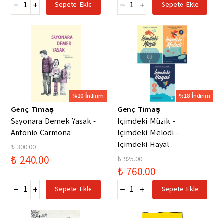
Sepete Ekle
Sepete Ekle
%20 İndirim
%18 İndirim
Genç Timaş
Genç Timaş
Sayonara Demek Yasak -
Içimdeki Müzik -
Antonio Carmona
Içimdeki Melodi -
Içimdeki Hayal
₺ 300.00
₺ 240.00
₺ 925.00
₺ 760.00
Sepete Ekle
Sepete Ekle