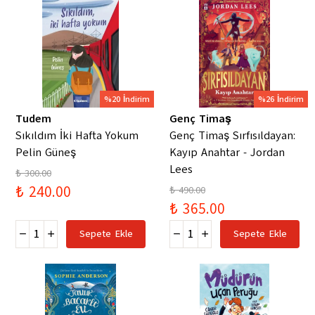
%20 İndirim
%26 İndirim
Tudem
Genç Timaş
Sıkıldım İki Hafta Yokum
Genç Timaş Sırfısıldayan:
Pelin Güneş
Kayıp Anahtar - Jordan
Lees
₺ 300.00
₺ 240.00
₺ 490.00
₺ 365.00
Sepete Ekle
Sepete Ekle