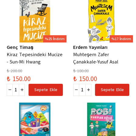
%25 İndirim
%17 İndirim
Genç Timaş
Erdem Yayınları
Kiraz Tepesindeki Mucize
Muhteşem Zafer
- Sun-Mi Hwang
Çanakkale-Yusuf Asal
₺ 200.00
₺ 180.00
₺ 150.00
₺ 150.00
Sepete Ekle
Sepete Ekle