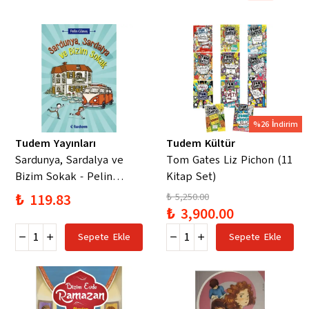
%26 İndirim
Tudem Yayınları
Tudem Kültür
Sardunya, Sardalya ve
Tom Gates Liz Pichon (11
Bizim Sokak - Pelin
Kitap Set)
Güneş
₺ 119.83
₺ 5,250.00
₺ 3,900.00
Sepete Ekle
Sepete Ekle