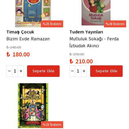
%25 İndirim
%28 İndirim
Timaş Çocuk
Tudem Yayınları
Bizim Evde Ramazan
Mutluluk Sokağı - Ferda
İzbudak Akıncı
₺ 240.00
₺ 180.00
₺ 290.00
₺ 210.00
Sepete Ekle
Sepete Ekle
%23 İndirim