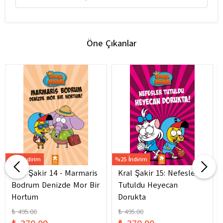
Öne Çıkanlar
%25 İndirim
%25 İndirim
Kral Şakir 14 - Marmaris
Kral Şakir 15: Nefesler
Bodrum Denizde Mor Bir
Tutuldu Heyecan
Hortum
Dorukta
₺ 495.00
₺ 495.00