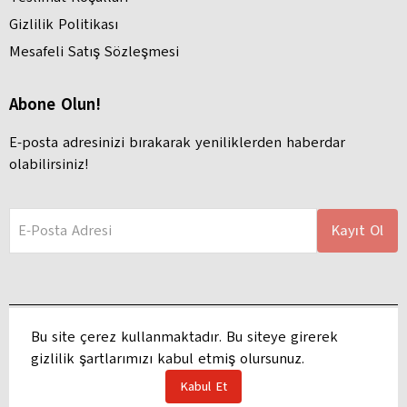
Gizlilik Politikası
Mesafeli Satış Sözleşmesi
Abone Olun!
E-posta adresinizi bırakarak yeniliklerden haberdar
olabilirsiniz!
E-Posta Adresi
Kayıt Ol
Bu site çerez kullanmaktadır. Bu siteye girerek
gizlilik şartlarımızı kabul etmiş olursunuz.
Adres: Hacı Hasanlı, Ayhan Kılıç Apartmanı, Atatürk Blv. 127 B, 68100
Aksaray Merkez/Aksaray | Copyright 2025 Haluk Kırtasiye
Kabul Et