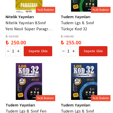
%22 İndirim
%25 İndirim
Nitelik Yayınları
Tudem Yayınları
Nitelik Yayınları 8.Sınıf
Tudem Lgs 8. Sınıf
Yeni Nesil Süper Paragraf
Türkçe Kod 32
Soru Kitabı
₺ 319.00
₺ 340.00
₺ 250.00
₺ 255.00
Sepete Ekle
Sepete Ekle
%25 İndirim
%21 İndirim
Tudem Yayınları
Tudem Yayınları
Tudem Lgs 8. Sınıf Fen
Tudem Lgs 8. Sınıf