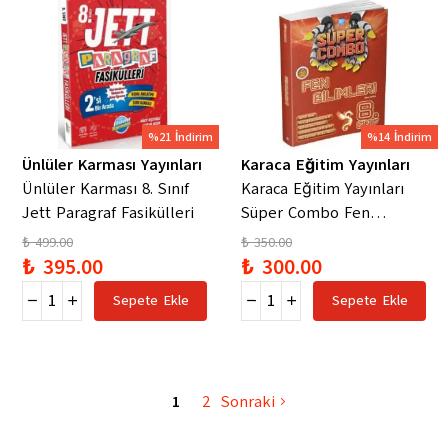
%21 İndirim
%14 İndirim
Ünlüler Karması Yayınları
Karaca Eğitim Yayınları
Ünlüler Karması 8. Sınıf
Karaca Eğitim Yayınları
Jett Paragraf Fasikülleri
Süper Combo Fen
Bilimleri 8. Sınıf Soru
₺ 499.00
₺ 350.00
Kitabı (Ciltli)
₺ 395.00
₺ 300.00
Sepete Ekle
Sepete Ekle
1
2
Sonraki