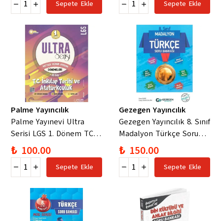
Sepete Ekle
Sepete Ekle
Palme Yayıncılık
Gezegen Yayıncılık
Palme Yayınevi Ultra
Gezegen Yayıncılık 8. Sınıf
Serisi LGS 1. Dönem TC.
Madalyon Türkçe Soru
İnkilap Tarihi ve
Bankası
₺ 100.00
₺ 150.00
Atatürkçülük Denemeleri
Sepete Ekle
Sepete Ekle