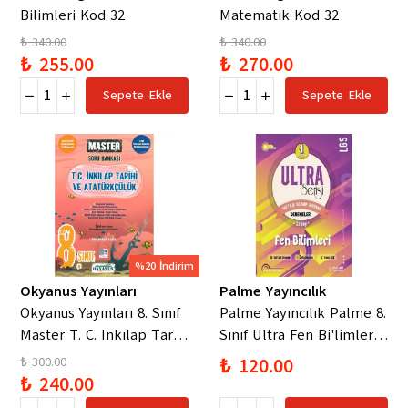
Bilimleri Kod 32
Matematik Kod 32
₺ 340.00
₺ 340.00
₺ 255.00
₺ 270.00
Sepete Ekle
Sepete Ekle
%20 İndirim
Okyanus Yayınları
Palme Yayıncılık
Okyanus Yayınları 8. Sınıf
Palme Yayıncılık Palme 8.
Master T. C. Inkılap Tarihi
Sınıf Ultra Fen Bi'limleri
ve Atatürkçülük Soru
Denemeleri 1. Dönem
₺ 300.00
₺ 120.00
Bankası
₺ 240.00