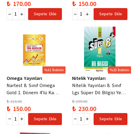
₺ 170.00
₺ 150.00
Sepete Ekle
Sepete Ekle
%31 İndirim
%23 İndirim
Omega Yayınları
Nitelik Yayınları
Nartest 8. Sınıf Omega
Nitelik Yayınları 8. Sınıf
Gold 1. Dönem 4'lü Kamp
Lgs Süper Dil Bilgisi Yeni
Denemesi
Nesil Soru Kitabı
₺ 216.00
₺ 299.00
₺ 150.00
₺ 230.00
Sepete Ekle
Sepete Ekle