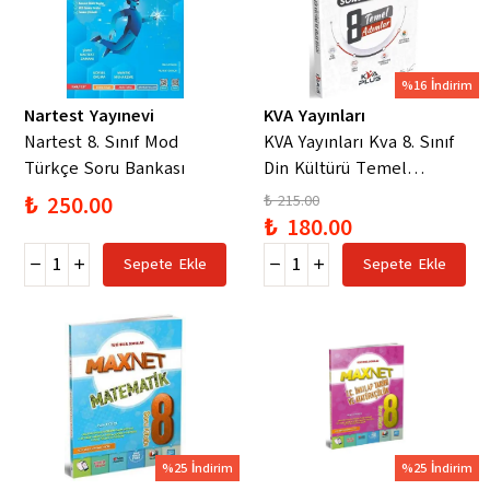
%16 İndirim
Nartest Yayınevi
KVA Yayınları
Nartest 8. Sınıf Mod
KVA Yayınları Kva 8. Sınıf
Türkçe Soru Bankası
Din Kültürü Temel
Adımlar Soru Bankası
₺ 250.00
₺ 215.00
2023
₺ 180.00
Sepete Ekle
Sepete Ekle
%25 İndirim
%25 İndirim