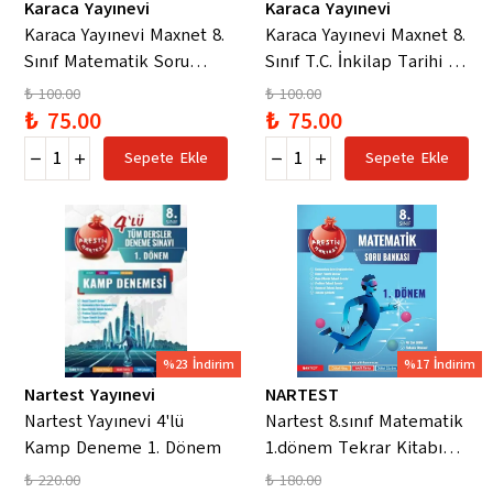
Karaca Yayınevi
Karaca Yayınevi
Karaca Yayınevi Maxnet 8.
Karaca Yayınevi Maxnet 8.
Sınıf Matematik Soru
Sınıf T.C. İnkilap Tarihi ve
Kitabı
Atatürkçülük Soru Kitabı
₺ 100.00
₺ 100.00
₺ 75.00
₺ 75.00
Sepete Ekle
Sepete Ekle
%23 İndirim
%17 İndirim
Nartest Yayınevi
NARTEST
Nartest Yayınevi 4'lü
Nartest 8.sınıf Matematik
Kamp Deneme 1. Dönem
1.dönem Tekrar Kitabı
Beceri Temelli
₺ 220.00
₺ 180.00