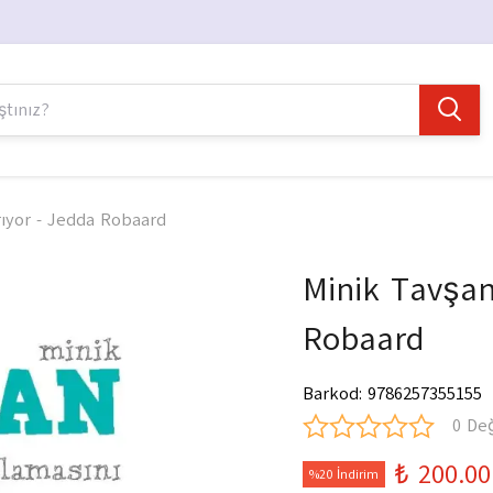
ıyor - Jedda Robaard
Minik Tavşan
Robaard
Barkod
:
9786257355155
0 De
₺ 200.00
%20 İndirim