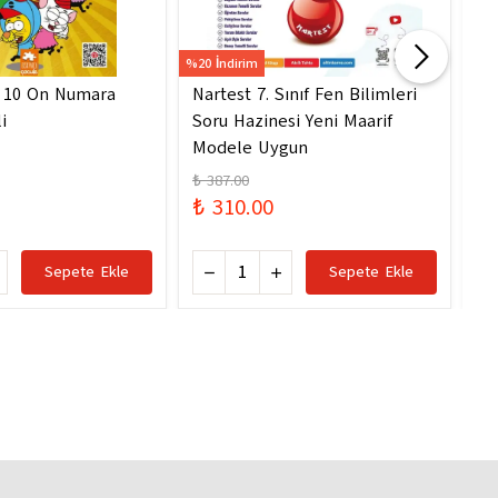
%20 İndirim
%20 
- 10 On Numara
Nartest 7. Sınıf Fen Bilimleri
Na
i
Soru Hazinesi Yeni Maarif
So
Modele Uygun
Mo
₺ 387.00
₺ 
₺ 310.00
₺ 
Sepete Ekle
Sepete Ekle