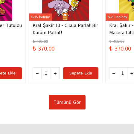
%25 İndirim
%25 İndirim
ler Tutuldu
Kral Şakir 13 - Cilala Parlat Bir
Kral Şakir 
Dürüm Patlat!
Macera Ciltl
₺ 495.00
₺ 495.00
₺ 370.00
₺ 370.00
ete Ekle
Sepete Ekle
Tümünü Gör