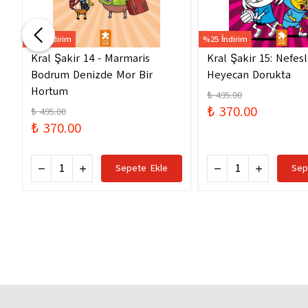
%25 İndirim
%25 İndirim
Kral Şakir 14 - Marmaris
Kral Şakir 15: Nefes
Bodrum Denizde Mor Bir
Heyecan Dorukta
Hortum
₺ 495.00
₺ 370.00
₺ 495.00
₺ 370.00
Sepete Ekle
Sep