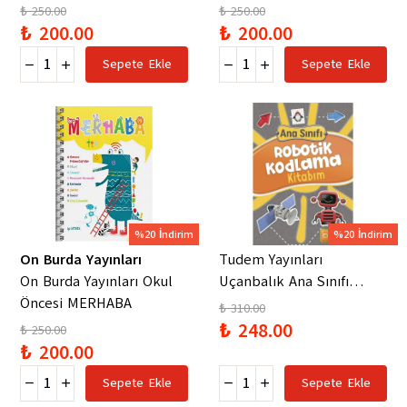
Jedda Robaard
₺ 250.00
₺ 250.00
₺ 200.00
₺ 200.00
Sepete Ekle
Sepete Ekle
%20 İndirim
%20 İndirim
On Burda Yayınları
Tudem Yayınları
On Burda Yayınları Okul
Uçanbalık Ana Sınıfı
Öncesi MERHABA
Robotik Kodlama
₺ 310.00
Kitabım
₺ 248.00
₺ 250.00
₺ 200.00
Sepete Ekle
Sepete Ekle