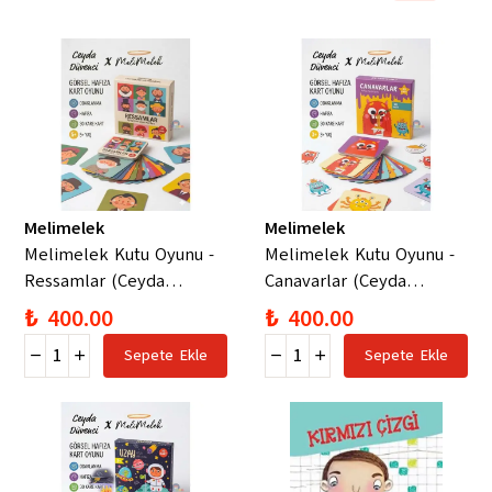
Melimelek
Melimelek
Melimelek Kutu Oyunu -
Melimelek Kutu Oyunu -
Ressamlar (Ceyda
Canavarlar (Ceyda
Düvenci)
Düvenci)
₺ 400.00
₺ 400.00
Sepete Ekle
Sepete Ekle