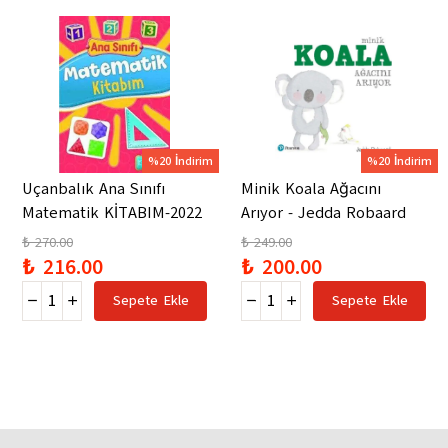
%20 İndirim
%20 İndirim
Uçanbalık Ana Sınıfı
Minik Koala Ağacını
Matematik KİTABIM-2022
Arıyor - Jedda Robaard
₺ 270.00
₺ 249.00
₺ 216.00
₺ 200.00
Sepete Ekle
Sepete Ekle