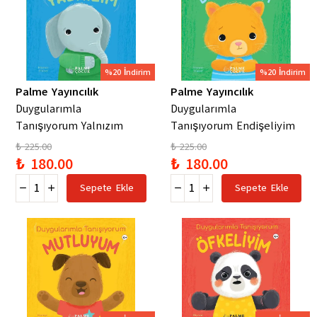
%20 İndirim
%20 İndirim
Palme Yayıncılık
Palme Yayıncılık
Duygularımla
Duygularımla
Tanışıyorum Yalnızım
Tanışıyorum Endişeliyim
₺ 225.00
₺ 225.00
₺ 180.00
₺ 180.00
Sepete Ekle
Sepete Ekle