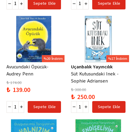
Sepete Ekle
Sepete Ekle
%20 İndirim
%17 İndirim
Avucundaki Öpücük-
Uçanbalık Yayıncılık
Audrey Penn
Süt Kutusundaki Inek -
Sophie Adriansen
₺ 174.00
₺ 139.00
₺ 300.00
₺ 250.00
Sepete Ekle
Sepete Ekle