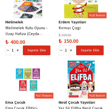
%25 İndirim
Melimelek
Erdem Yayınları
Melimelek Kutu Oyunu -
Kırmızı Çizgi
Uzay Hafıza (Ceyda
₺ 200.00
Düvenci)
₺ 150.00
₺ 400.00
Sepete Ekle
Sepete Ekle
%17 İndirim
%20 İndirim
Ema Çocuk
Nesil Çocuk Yayınları
Ema Çocuk Eğitici-
Yaz Sil Elifba Nesil Çocuk