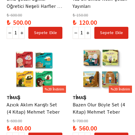
Öğretici Neşeli Harfler +
Yayınları
Neşeli Matematik +
₺ 600.00
₺ 150.00
Neşeli Sayılar + Neşeli
₺ 500.00
₺ 120.00
Çizgiler+ Neşeli
Sepete Ekle
Sepete Ekle
Etlinlikler
%20 İndirim
%20 İndirim
TİMAŞ
TİMAŞ
Azıcık Aklım Karıştı Set
Bazen Olur Böyle Set (4
(4 Kitap) Mehmet Teber
Kitap) Mehmet Teber
₺ 600.00
₺ 700.00
₺ 480.00
₺ 560.00