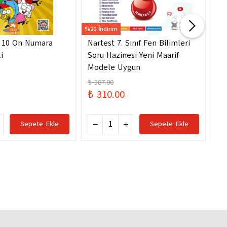
%20 İndirim
%20 
- 10 On Numara
Nartest 7. Sınıf Fen Bilimleri
Na
i
Soru Hazinesi Yeni Maarif
So
Modele Uygun
Mo
₺ 387.00
₺ 
₺ 310.00
₺ 
Sepete Ekle
Sepete Ekle