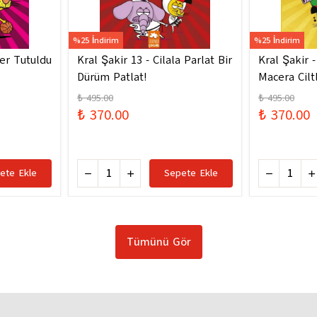
%25 İndirim
%25 İndirim
ler Tutuldu
Kral Şakir 13 - Cilala Parlat Bir
Kral Şakir 
Dürüm Patlat!
Macera Ciltl
₺ 495.00
₺ 495.00
₺ 370.00
₺ 370.00
ete Ekle
Sepete Ekle
Tümünü Gör