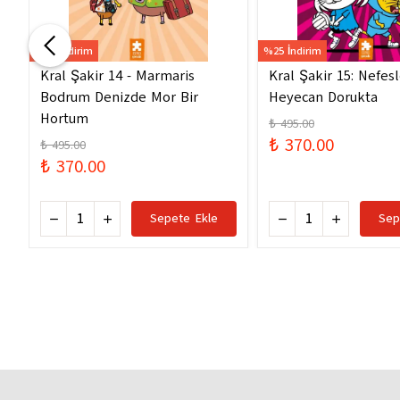
%25 İndirim
%25 İndirim
Kral Şakir 14 - Marmaris
Kral Şakir 15: Nefes
Bodrum Denizde Mor Bir
Heyecan Dorukta
Hortum
₺ 495.00
₺ 370.00
₺ 495.00
₺ 370.00
Sepete Ekle
Sep