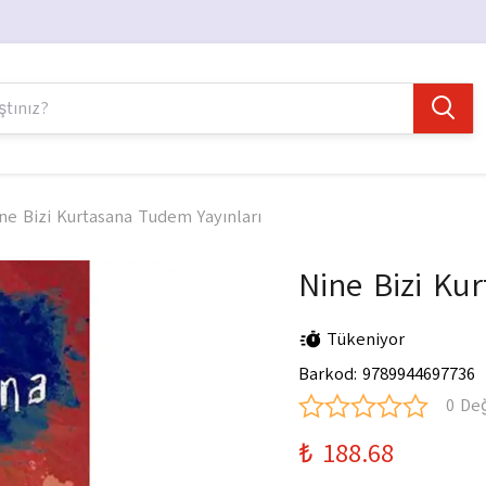
ne Bizi Kurtasana Tudem Yayınları
Nine Bizi Ku
Tükeniyor
Barkod
:
9789944697736
0 De
₺ 188.68