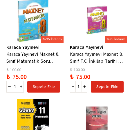
%25 İndirim
%25 İndirim
Karaca Yayınevi
Karaca Yayınevi
Karaca Yayınevi Maxnet 8.
Karaca Yayınevi Maxnet 8.
Sınıf Matematik Soru
Sınıf T.C. İnkilap Tarihi ve
Kitabı
Atatürkçülük Soru Kitabı
₺ 100.00
₺ 100.00
₺ 75.00
₺ 75.00
Sepete Ekle
Sepete Ekle