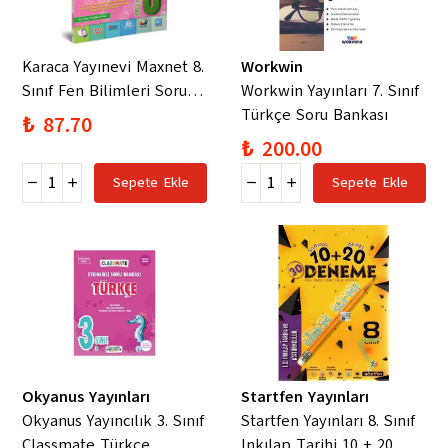
Karaca Yayınevi Maxnet 8.
Workwin
Sınıf Fen Bilimleri Soru
Workwin Yayınları 7. Sınıf
Kitabı
Türkçe Soru Bankası
₺ 87.70
₺ 200.00
Sepete Ekle
Sepete Ekle
Okyanus Yayınları
Startfen Yayınları
Okyanus Yayıncılık 3. Sınıf
Startfen Yayınları 8. Sınıf
Classmate Türkçe
Inkılap Tarihi 10 + 20