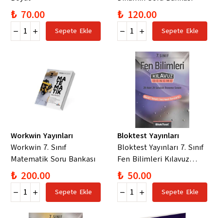
₺ 70.00
₺ 120.00
Sepete Ekle
Sepete Ekle
Workwin Yayınları
Bloktest Yayınları
Workwin 7. Sınıf
Bloktest Yayınları 7. Sınıf
Matematik Soru Bankası
Fen Bilimleri Kılavuz
Deneme
₺ 200.00
₺ 50.00
Sepete Ekle
Sepete Ekle