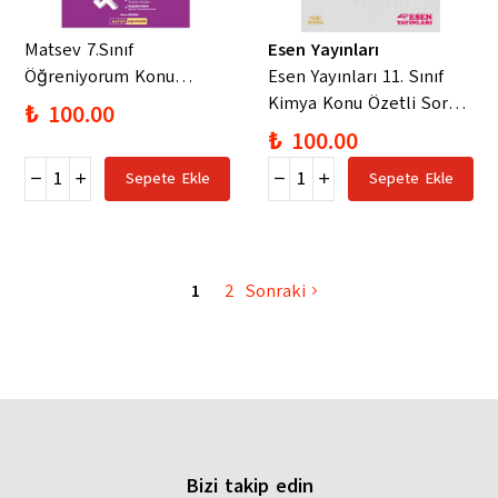
Matsev 7.Sınıf
Esen Yayınları
Öğreniyorum Konu
Esen Yayınları 11. Sınıf
Anlatımlı Matematik Soru
Kimya Konu Özetli Soru
₺ 100.00
Bankası
Bankası
₺ 100.00
Sepete Ekle
Sepete Ekle
1
2
Sonraki
Bizi takip edin