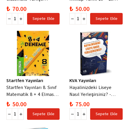
Etkinlikli Soru Bankası
Elmas Serisi Deneme
₺ 70.00
₺ 50.00
Sepete Ekle
Sepete Ekle
Startfen Yayınları
KVA Yayınları
Startfen Yayınları 8. Sınıf
Hayalinizdeki Liseye
Matematik 8 + 4 Elmas
Nasıl Yerleşirsiniz? -
Serisi Deneme
Koray Varol
₺ 50.00
₺ 75.00
Sepete Ekle
Sepete Ekle