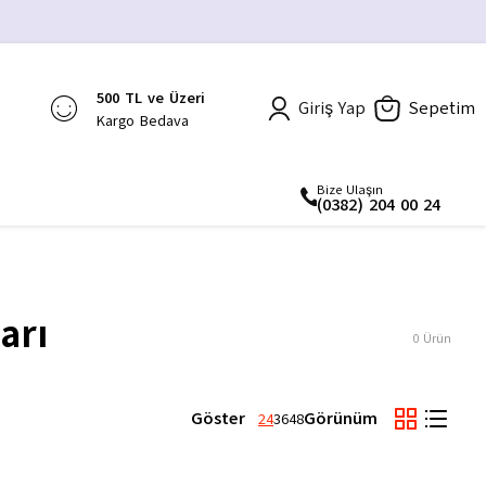
500 TL ve Üzeri
Giriş Yap
Sepetim
Kargo Bedava
Bize Ulaşın
(0382) 204 00 24
arı
0
Ürün
Göster
Görünüm
24
36
48