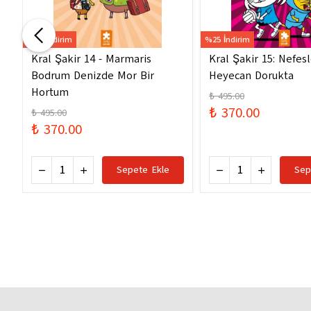
%25 İndirim
%25 İndirim
Kral Şakir 14 - Marmaris
Kral Şakir 15: Nefes
Bodrum Denizde Mor Bir
Heyecan Dorukta
Hortum
₺ 495.00
₺ 370.00
₺ 495.00
₺ 370.00
Sepete Ekle
Sep