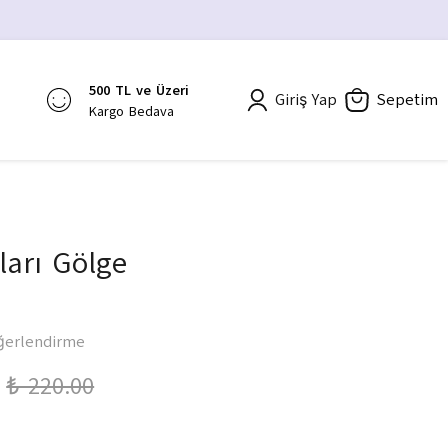
500 TL ve Üzeri
Giriş Yap
Sepetim
Kargo Bedava
arı Gölge
ğerlendirme
₺ 220.00