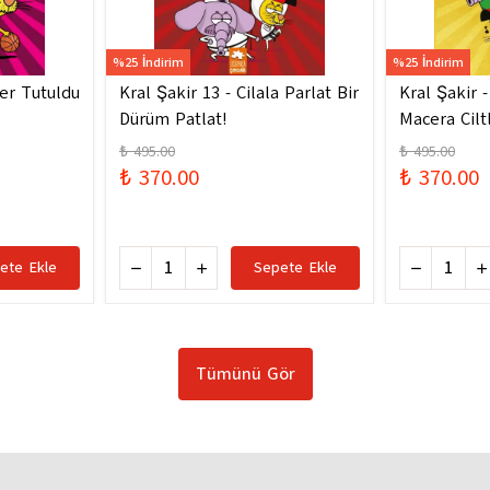
%25 İndirim
%25 İndirim
ler Tutuldu
Kral Şakir 13 - Cilala Parlat Bir
Kral Şakir 
Dürüm Patlat!
Macera Ciltl
₺ 495.00
₺ 495.00
₺ 370.00
₺ 370.00
ete Ekle
Sepete Ekle
Tümünü Gör