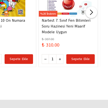
%20 İndirim
%20 
- 10 On Numara
Nartest 7. Sınıf Fen Bilimleri
Na
i
Soru Hazinesi Yeni Maarif
So
Modele Uygun
Mo
₺ 387.00
₺ 
₺ 310.00
₺ 
Sepete Ekle
Sepete Ekle