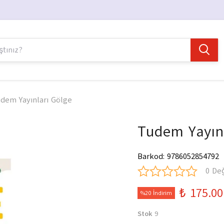
dem Yayınları Gölge
Tudem Yayınl
Barkod
:
9786052854792
0 De
₺ 175.00
%20 İndirim
Stok
9