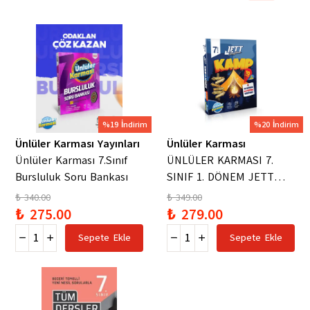
%19 İndirim
%20 İndirim
Ünlüler Karması Yayınları
Ünlüler Karması
Ünlüler Karması 7.Sınıf
ÜNLÜLER KARMASI 7.
Bursluluk Soru Bankası
SINIF 1. DÖNEM JETT
KAMP 10 FASİKÜL
₺ 340.00
₺ 349.00
₺ 275.00
₺ 279.00
Sepete Ekle
Sepete Ekle