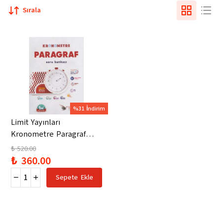
Sırala
%31 İndirim
Limit Yayınları
Kronometre Paragraf
Soru Bankası
₺ 520.00
₺ 360.00
Sepete Ekle