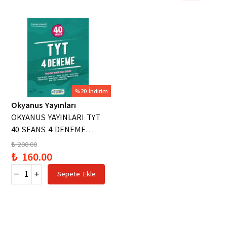
%20 İndirim
Okyanus Yayınları
OKYANUS YAYINLARI TYT
40 SEANS 4 DENEME
BAŞLANGIÇ SEVİYE
₺ 200.00
₺ 160.00
Sepete Ekle