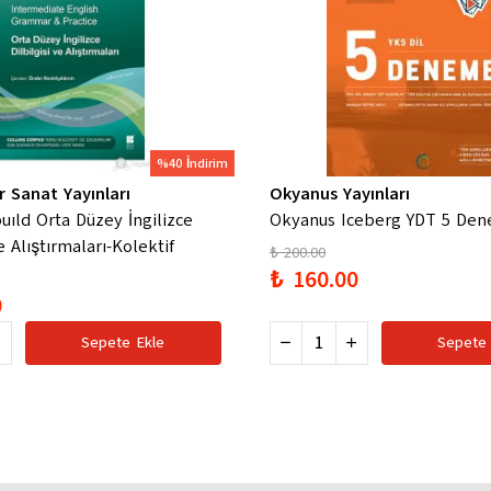
%40 İndirim
r Sanat Yayınları
Okyanus Yayınları
uıld Orta Düzey İngilizce
Okyanus Iceberg YDT 5 De
Ve Alıştırmaları-Kolektif
₺ 200.00
₺ 160.00
0
Sepete Ekle
Sepete 