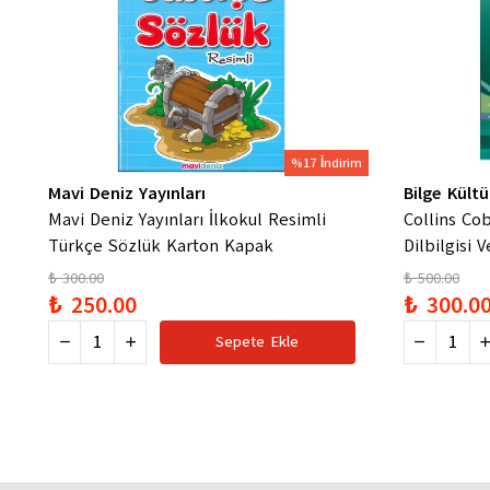
%17 İndirim
Mavi Deniz Yayınları
Bilge Kültü
Mavi Deniz Yayınları İlkokul Resimli
Collins Cob
Türkçe Sözlük Karton Kapak
Dilbilgisi 
₺ 300.00
₺ 500.00
₺ 250.00
₺ 300.0
Sepete Ekle