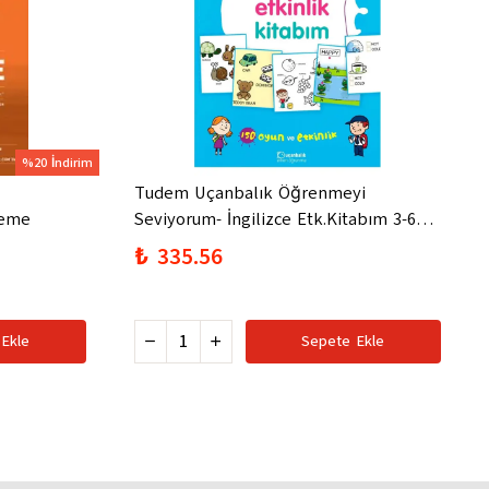
%20 İndirim
Tudem Uçanbalık Öğrenmeyi
neme
Seviyorum- İngilizce Etk.Kitabım 3-6
Yaş 2019
₺ 335.56
Ekle
Sepete Ekle