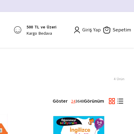
500 TL ve Üzeri
Giriş Yap
Sepetim
Kargo Bedava
4
Ürün
Göster
Görünüm
24
36
48