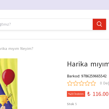
rika mıyım Neyim?
Harika mıyı
Barkod
:
9786259665542
0 De
₺ 116.00
%20 İndirim
Stok
5