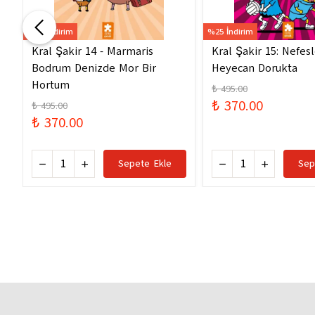
%25 İndirim
%25 İndirim
Kral Şakir 14 - Marmaris
Kral Şakir 15: Nefes
Bodrum Denizde Mor Bir
Heyecan Dorukta
Hortum
₺ 495.00
₺ 370.00
₺ 495.00
₺ 370.00
Sepete Ekle
Sep