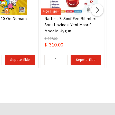
%20 İndirim
%20 
- 10 On Numara
Nartest 7. Sınıf Fen Bilimleri
Na
i
Soru Hazinesi Yeni Maarif
So
Modele Uygun
Mo
₺ 387.00
₺ 
₺ 310.00
₺ 
Sepete Ekle
Sepete Ekle