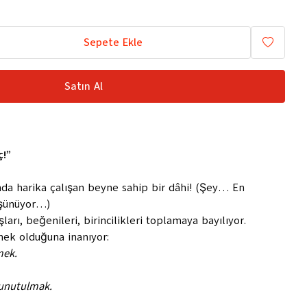
Sepete Ekle
Satın Al
ç!”
da harika çalışan beyne sahip bir dâhi! (Şey… En
üşünüyor…)
şları, beğenileri, birincilikleri toplamaya bayılıyor.
nek olduğuna inanıyor:
mek.
 unutulmak.