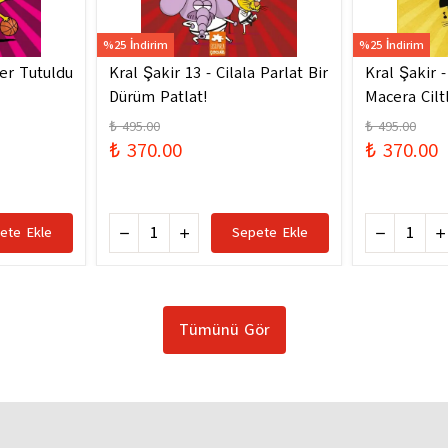
%25 İndirim
%25 İndirim
ler Tutuldu
Kral Şakir 13 - Cilala Parlat Bir
Kral Şakir 
Dürüm Patlat!
Macera Ciltl
₺ 495.00
₺ 495.00
₺ 370.00
₺ 370.00
ete Ekle
Sepete Ekle
Tümünü Gör