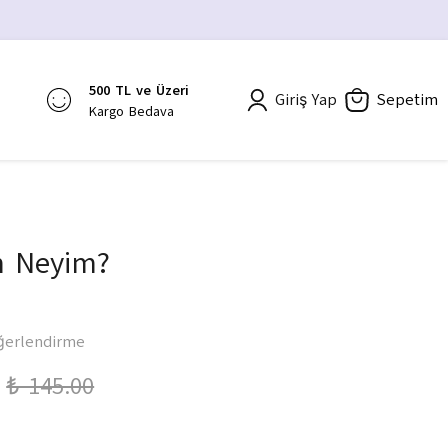
500 TL ve Üzeri
Giriş Yap
Sepetim
Kargo Bedava
m Neyim?
ğerlendirme
₺ 145.00